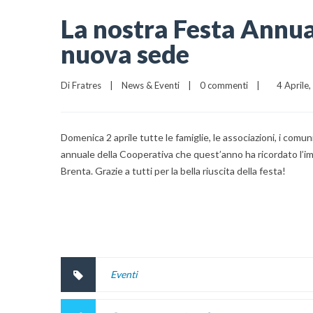
La nostra Festa Annual
nuova sede
Di 
Fratres
|
News & Eventi
|
0 commenti
|
    4 Aprile,
Domenica 2 aprile tutte le famiglie, le associazioni, i comuni, 
annuale della Cooperativa che quest’anno ha ricordato l’im
Brenta. Grazie a tutti per la bella riuscita della festa!
Eventi