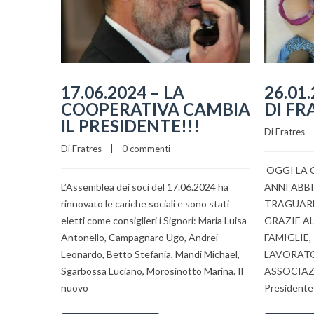
17.06.2024 – LA
26.01
COOPERATIVA CAMBIA
DI FR
IL PRESIDENTE!!!
Di 
Fratres
    
Di 
Fratres
    |    
0 commenti
OGGI LA 
L’Assemblea dei soci del 17.06.2024 ha
ANNI ABB
rinnovato le cariche sociali e sono stati
TRAGUARD
eletti come consiglieri i Signori: Maria Luisa
GRAZIE A
Antonello, Campagnaro Ugo, Andrei
FAMIGLIE,
Leonardo, Betto Stefania, Mandi Michael,
LAVORATOR
Sgarbossa Luciano, Morosinotto Marina. Il
ASSOCIAZI
nuovo
Presidente