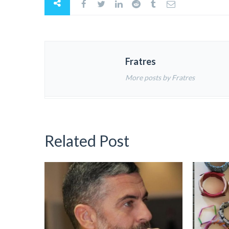
Fratres
More posts by Fratres
Related Post