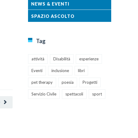
NEWS & EVENTI
LEGGI TU
SPAZIO ASCOLTO
Tag
attività
Disabilità
esperienze
Eventi
inclusione
libri
pet therapy
poesia
Progetti
Servizio Civile
spettacoli
sport
O