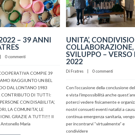
.2022 – 39 ANNI
UNITA’, CONDIVISIO
ATRES
COLLABORAZIONE,
SVILUPPO – VERSO 
|    
0 commenti
2022
Di 
Fratres
    |    
0 commenti
COOPERATIVA COMPIE 39
IAMO RAGGIUNTO UN BEL
O DAL LONTANO 1983
Con l’occasione della conclusione del
L CONTRIBUTO DI TUTTI:
e vista l’impossibilità anche quest’an
 PERSONE CON DISABILITA’,
poterci vedere fisicamente e organizz
I, LA COMUNITA’, LE
nostri consueti eventi natalizi a caus
ONI. GRAZIE A TUTTI!!! Il
continua emergenza sanitaria, vengo 
 Antonello Maria
per incontrarvi “virtualmente” e
condividere