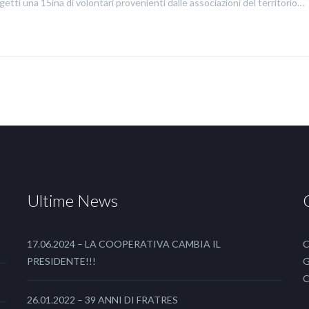
getti una 15ina di volontari provenienti dalle associazioni del territorio…
Ultime News
17.06.2024 – LA COOPERATIVA CAMBIA IL
C
PRESIDENTE!!!
G
C
26.01.2022 – 39 ANNI DI FRATRES