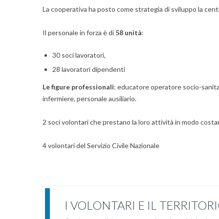
La cooperativa ha posto come strategia di sviluppo la centr
Il personale in forza è di
58 unità
:
30 soci lavoratori,
28 lavoratori dipendenti
Le figure professionali
: educatore operatore socio-sanitar
infermiere, personale ausiliario.
2 soci volontari che prestano la loro attività in modo cost
4 volontari del Servizio Civile Nazionale
I VOLONTARI E IL TERRITOR