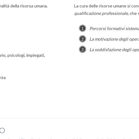
alità della risorsa umana.
La cura delle risorse umane si co
qualificazione professionale
, che
Percorsi formativi sistema
La motivazione degli oper
La soddisfazione degli ope
io, psicologi, impiegati,
ante
IO