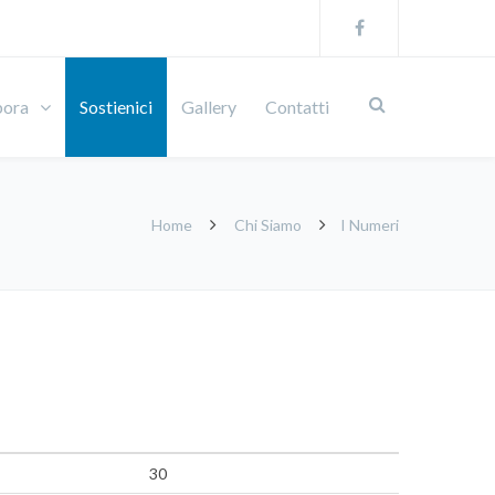
bora
Sostienici
Gallery
Contatti
Home
Chi Siamo
I Numeri
30