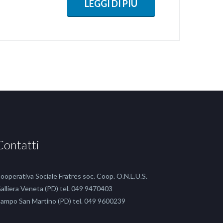
LEGGI DI PIÙ
Contatti
ooperativa Sociale Fratres soc. Coop. O.N.L.U.S.
alliera Veneta (PD) tel. 049 9470403
ampo San Martino (PD) tel. 049 9600239