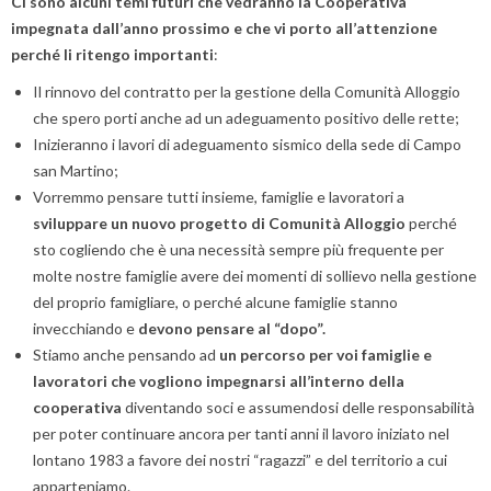
Ci sono alcuni temi futuri che vedranno la Cooperativa
impegnata dall’anno prossimo e che vi porto all’attenzione
perché li ritengo importanti
:
Il rinnovo del contratto per la gestione della Comunità Alloggio
che spero porti anche ad un adeguamento positivo delle rette;
Inizieranno i lavori di adeguamento sismico della sede di Campo
san Martino;
Vorremmo pensare tutti insieme, famiglie e lavoratori a
sviluppare un nuovo progetto di Comunità Alloggio
perché
sto cogliendo che è una necessità sempre più frequente per
molte nostre famiglie avere dei momenti di sollievo nella gestione
del proprio famigliare, o perché alcune famiglie stanno
invecchiando e
devono pensare al “dopo”.
Stiamo anche pensando ad
un percorso per voi famiglie e
lavoratori che vogliono impegnarsi all’interno della
cooperativa
diventando soci e assumendosi delle responsabilità
per poter continuare ancora per tanti anni il lavoro iniziato nel
lontano 1983 a favore dei nostri “ragazzi” e del territorio a cui
apparteniamo.