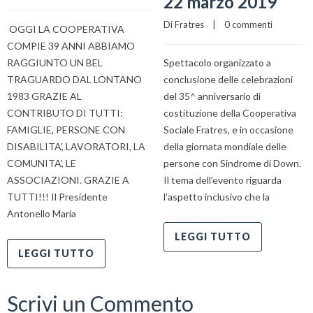
22 marzo 2019
Di 
Fratres
    |    
0 commenti
OGGI LA COOPERATIVA
COMPIE 39 ANNI ABBIAMO
RAGGIUNTO UN BEL
Spettacolo organizzato a
TRAGUARDO DAL LONTANO
conclusione delle celebrazioni
1983 GRAZIE AL
del 35^ anniversario di
CONTRIBUTO DI TUTTI:
costituzione della Cooperativa
FAMIGLIE, PERSONE CON
Sociale Fratres, e in occasione
DISABILITA’, LAVORATORI, LA
della giornata mondiale delle
COMUNITA’, LE
persone con Sindrome di Down.
ASSOCIAZIONI. GRAZIE A
Il tema dell’evento riguarda
TUTTI!!! Il Presidente
l’aspetto inclusivo che la
Antonello Maria
LEGGI TUTTO
LEGGI TUTTO
Scrivi un Commento