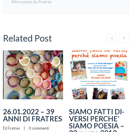
More posts by Fratres
Related Post
26.01.2022 – 39
SIAMO FATTI DI-
ANNI DI FRATRES
VERSI PERCHE’
SIAMO POESIA –
Di 
Fratres
    |    
0 commenti