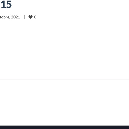
015
0
ttobre, 2021    
|