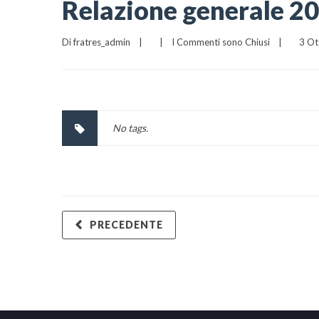
Relazione generale 2
Di 
fratres_admin
|
|
I Commenti sono Chiusi
|
    3 O
No tags.
PRECEDENTE