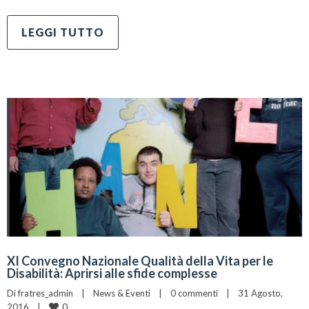
LEGGI TUTTO
XI Convegno Nazionale Qualità della Vita per le
Disabilità: Aprirsi alle sfide complesse
Di 
fratres_admin
|
News & Eventi
|
0 commenti
|
31 Agosto, 
0
2016    
|