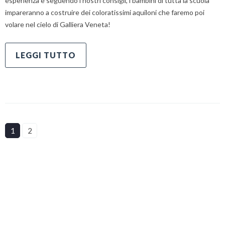
esperienza e seguendo i nostri consigli, i bambini di tutta la scuola
impareranno a costruire dei coloratissimi aquiloni che faremo poi
volare nel cielo di Galliera Veneta!
LEGGI TUTTO
1
2