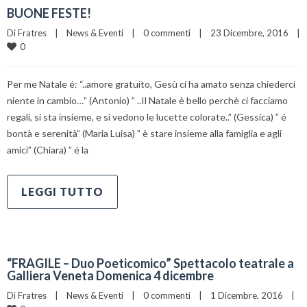
BUONE FESTE!
Di 
Fratres
|
News & Eventi
|
0 commenti
|
23 Dicembre, 2016    
|
0
Per me Natale é: “..amore gratuito, Gesù ci ha amato senza chiederci
niente in cambio…” (Antonio) ” ..Il Natale è bello perchè ci facciamo
regali, si sta insieme, e si vedono le lucette colorate..” (Gessica) ” é
bontà e serenità” (Maria Luisa) ” è stare insieme alla famiglia e agli
amici” (Chiara) ” é la
LEGGI TUTTO
“FRAGILE – Duo Poeticomico” Spettacolo teatrale a
Galliera Veneta Domenica 4 dicembre
Di 
Fratres
|
News & Eventi
|
0 commenti
|
1 Dicembre, 2016    
|